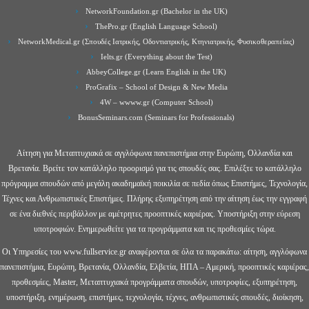
NetworkFoundation.gr (Bachelor in the UK)
ThePro.gr (English Language School)
NetworkMedical.gr (Σπουδές Ιατρικής, Οδοντιατρικής, Κτηνιατρικής, Φυσικοθεραπείας)
Ielts.gr (Everything about the Test)
AbbeyCollege.gr (Learn English in the UK)
ProGrafix – School of Design & New Media
4W – wwww.gr (Computer School)
BonusSeminars.com (Seminars for Professionals)
Αίτηση για Μεταπτυχιακά σε αγγλόφωνα πανεπιστήμια στην Ευρώπη, Ολλανδία και
Βρετανία. Βρείτε τον κατάλληλο προορισμό για τις σπουδές σας. Επιλέξτε το κατάλληλο
πρόγραμμα σπουδών από μεγάλη ακαδημαϊκή ποικιλία σε πεδία όπως Επιστήμες, Τεχνολογία,
Τέχνες και Ανθρωπιστικές Επιστήμες. Πλήρης εξυπηρέτηση από την αίτηση έως την εγγραφή
σε ένα διεθνές περιβάλλον με αμέτρητες προοπτικές καριέρας. Υποστήριξη στην εύρεση
υποτροφιών. Ενημερωθείτε για τα προγράμματα και τις προθεσμίες τώρα.
Οι Υπηρεσίες του www.fullservice.gr αναφέρονται σε όλα τα παρακάτω: αίτηση, αγγλόφωνα
πανεπιστήμια, Ευρώπη, Βρετανία, Ολλανδία, Ελβετία, ΗΠΑ – Αμερική, προοπτικές καριέρας,
προθεσμίες, Master, Μεταπτυχιακά προγράμματα σπουδών, υποτροφίες, εξυπηρέτηση,
υποστήριξη, ενημέρωση, επιστήμες, τεχνολογία, τέχνες, ανθρωπιστικές σπουδές, διοίκηση,