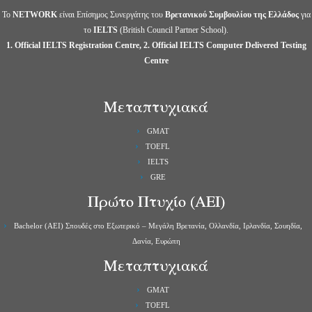
Το
NETWORK
είναι Επίσημος Συνεργάτης του
Βρετανικού Συμβουλίου της Ελλάδος
για
το
IELTS
(British Council Partner School).
1. Official IELTS Registration Centre, 2. Official IELTS Computer Delivered Testing
Centre
Μεταπτυχιακά
GMAT
TOEFL
IELTS
GRE
Πρώτο Πτυχίο (ΑΕΙ)
Bachelor (ΑΕΙ) Σπουδές στο Εξωτερικό – Μεγάλη Βρετανία, Ολλανδία, Ιρλανδία, Σουηδία,
Δανία, Ευρώπη
Μεταπτυχιακά
GMAT
TOEFL