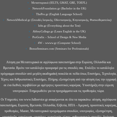
Μεταπτυχιακά (IELTS, GMAT, GRE, TOEFL)
NetworkFoundation.gr (Bachelor in the UK)
ThePro.gr (English Language School)
NetworkMedical.gr (Σπουδές Ιατρικής, Οδοντιατρικής, Κτηνιατρικής, Φυσικοθεραπείας)
Ielts.gr (Everything about the Test)
AbbeyCollege.gr (Learn English in the UK)
ProGrafix – School of Design & New Media
4W – wwww.gr (Computer School)
BonusSeminars.com (Seminars for Professionals)
Αίτηση για Μεταπτυχιακά σε αγγλόφωνα πανεπιστήμια στην Ευρώπη, Ολλανδία και
Βρετανία. Βρείτε τον κατάλληλο προορισμό για τις σπουδές σας. Επιλέξτε το κατάλληλο
πρόγραμμα σπουδών από μεγάλη ακαδημαϊκή ποικιλία σε πεδία όπως Επιστήμες, Τεχνολογία,
Τέχνες και Ανθρωπιστικές Επιστήμες. Πλήρης εξυπηρέτηση από την αίτηση έως την εγγραφή
σε ένα διεθνές περιβάλλον με αμέτρητες προοπτικές καριέρας. Υποστήριξη στην εύρεση
υποτροφιών. Ενημερωθείτε για τα προγράμματα και τις προθεσμίες τώρα.
Οι Υπηρεσίες του www.fullservice.gr αναφέρονται σε όλα τα παρακάτω: αίτηση, αγγλόφωνα
πανεπιστήμια, Ευρώπη, Βρετανία, Ολλανδία, Ελβετία, ΗΠΑ – Αμερική, προοπτικές καριέρας,
προθεσμίες, Master, Μεταπτυχιακά προγράμματα σπουδών, υποτροφίες, εξυπηρέτηση,
υποστήριξη, ενημέρωση, επιστήμες, τεχνολογία, τέχνες, ανθρωπιστικές σπουδές, διοίκηση,