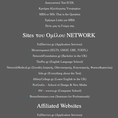
Διαγνωστικό Test ECDL
Κριτήρια Αξιολόγησης Υποψηφίων
MBA or MSc That is the Question
Χρήσιμα Links για ΜBA
Πείτε μας τη Γνώμη σας
Sites του Ομίλου NETWORK
FullService.gr (Application Services)
Μεταπτυχιακά (IELTS, GMAT, GRE, TOEFL)
NetworkFoundation.gr (Bachelor in the UK)
ThePro.gr (English Language School)
NetworkMedical.gr (Σπουδές Ιατρικής, Οδοντιατρικής, Κτηνιατρικής, Φυσικοθεραπείας)
Ielts.gr (Everything about the Test)
AbbeyCollege.gr (Learn English in the UK)
ProGrafix – School of Design & New Media
4W – wwww.gr (Computer School)
BonusSeminars.com (Seminars for Professionals)
Affiliated Websites
FullService.gr (Application Services)