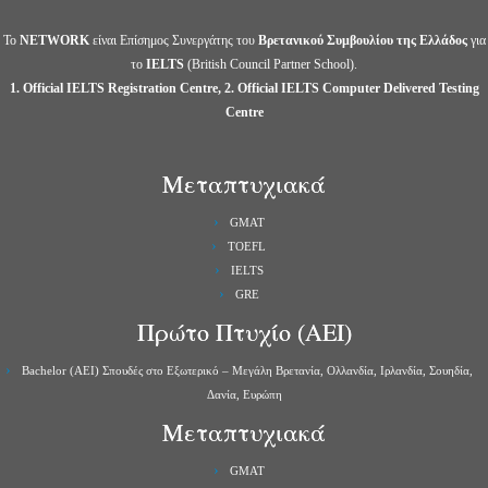
Το
NETWORK
είναι Επίσημος Συνεργάτης του
Βρετανικού Συμβουλίου της Ελλάδος
για
το
IELTS
(British Council Partner School).
1. Official IELTS Registration Centre, 2. Official IELTS Computer Delivered Testing
Centre
Μεταπτυχιακά
GMAT
TOEFL
IELTS
GRE
Πρώτο Πτυχίο (ΑΕΙ)
Bachelor (ΑΕΙ) Σπουδές στο Εξωτερικό – Μεγάλη Βρετανία, Ολλανδία, Ιρλανδία, Σουηδία,
Δανία, Ευρώπη
Μεταπτυχιακά
GMAT