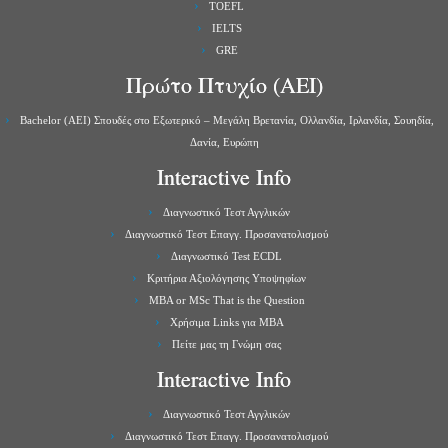
TOEFL
IELTS
GRE
Πρώτο Πτυχίο (ΑΕΙ)
Bachelor (ΑΕΙ) Σπουδές στο Εξωτερικό – Μεγάλη Βρετανία, Ολλανδία, Ιρλανδία, Σουηδία,
Δανία, Ευρώπη
Interactive Info
Διαγνωστικό Τεστ Αγγλικών
Διαγνωστικό Τεστ Επαγγ. Προσανατολισμού
Διαγνωστικό Test ECDL
Κριτήρια Αξιολόγησης Υποψηφίων
MBA or MSc That is the Question
Χρήσιμα Links για ΜBA
Πείτε μας τη Γνώμη σας
Interactive Info
Διαγνωστικό Τεστ Αγγλικών
Διαγνωστικό Τεστ Επαγγ. Προσανατολισμού