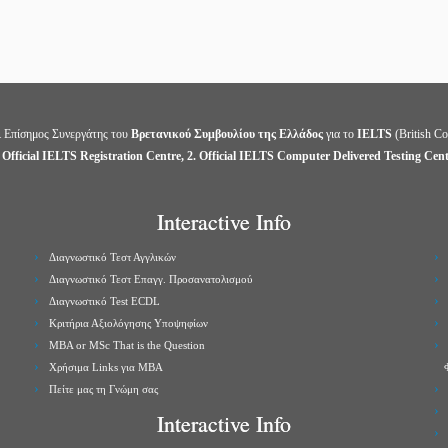
ι Επίσημος Συνεργάτης του
Βρετανικού Συμβουλίου της Ελλάδος
για το
IELTS
(British Co
 Official IELTS Registration Centre, 2. Official IELTS Computer Delivered Testing Cen
Interactive Info
Διαγνωστικό Τεστ Αγγλικών
Διαγνωστικό Τεστ Επαγγ. Προσανατολισμού
Διαγνωστικό Test ECDL
Κριτήρια Αξιολόγησης Υποψηφίων
MBA or MSc That is the Question
Χρήσιμα Links για ΜBA
Πείτε μας τη Γνώμη σας
Interactive Info