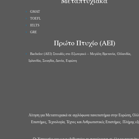
Μεταπτυχιακά
GMAT
TOEFL
IELTS
GRE
Πρώτο Πτυχίο (ΑΕΙ)
Bachelor (ΑΕΙ) Σπουδές στο Εξωτερικό – Μεγάλη Βρετανία, Ολλανδία,
Ιρλανδία, Σουηδία, Δανία, Ευρώπη
Αίτηση για Μεταπτυχιακά σε αγγλόφωνα πανεπιστήμια στην Ευρώπη, Ολλαν
Επιστήμες, Τεχνολογία, Τέχνες και Ανθρωπιστικές Επιστήμες. Πλήρης ε