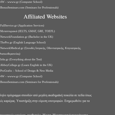
4W – wwww.gr (Computer School)
BonusSeminars.com (Seminars for Professionals)
Affiliated Websites
FullService.gr (Application Services)
Μεταπτυχιακά (IELTS, GMAT, GRE, TOEFL)
NetworkFoundation.gr (Bachelor in the UK)
ThePro.gr (English Language School)
NetworkMedical.gr (Σπουδές Ιατρικής, Οδοντιατρικής, Κτηνιατρικής,
Φυσικοθεραπείας)
Ielts.gr (Everything about the Test)
AbbeyCollege.gr (Learn English in the UK)
ProGrafix – School of Design & New Media
4W – wwww.gr (Computer School)
BonusSeminars.com (Seminars for Professionals)
άλληλο πρόγραμμα σπουδών από μεγάλη ακαδημαϊκή ποικιλία σε πεδία όπως
κές καριέρας. Υποστήριξη στην εύρεση υποτροφιών. Ενημερωθείτε για τα