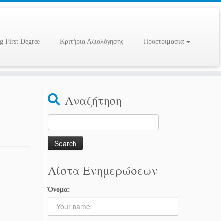
g First Degree
Κριτήρια Αξιολόγησης
Προετοιμασία
Αναζήτηση
Search
for:
Λίστα Ενημερώσεων
Όνομα: