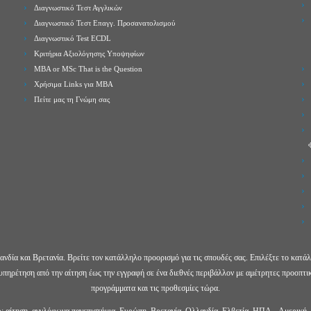
Διαγνωστικό Τεστ Αγγλικών
Διαγνωστικό Τεστ Επαγγ. Προσανατολισμού
Διαγνωστικό Test ECDL
Κριτήρια Αξιολόγησης Υποψηφίων
MBA or MSc That is the Question
Χρήσιμα Links για ΜBA
Πείτε μας τη Γνώμη σας
δία και Βρετανία. Βρείτε τον κατάλληλο προορισμό για τις σπουδές σας. Επιλέξτε το κατ
ξυπηρέτηση από την αίτηση έως την εγγραφή σε ένα διεθνές περιβάλλον με αμέτρητες προοπτι
προγράμματα και τις προθεσμίες τώρα.