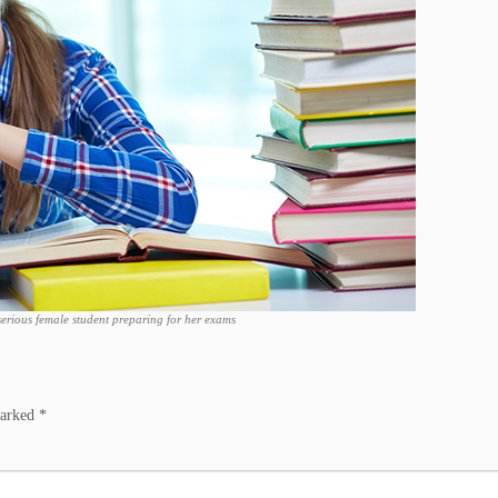
 serious female student preparing for her exams
marked
*