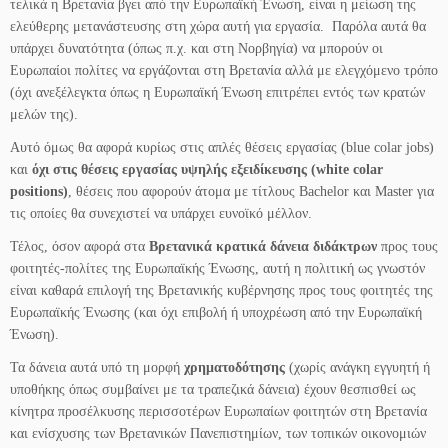
τελικά η Βρετανία βγει από την Ευρωπαϊκή Ένωση, είναι η μείωση της
ελεύθερης μετανάστευσης στη χώρα αυτή για εργασία. Παρόλα αυτά θα
υπάρχει δυνατότητα (όπως π.χ. και στη Νορβηγία) να μπορούν οι
Ευρωπαίοι πολίτες να εργάζονται στη Βρετανία αλλά με ελεγχόμενο τρόπο
(όχι ανεξέλεγκτα όπως η Ευρωπαϊκή Ένωση επιτρέπει εντός των κρατών
μελών της).
Αυτό όμως θα αφορά κυρίως στις απλές θέσεις εργασίας (blue colar jobs)
και
όχι στις θέσεις εργασίας υψηλής εξειδίκευσης (white colar
positions)
, θέσεις που αφορούν άτομα με τίτλους Bachelor και Master για
τις οποίες θα συνεχιστεί να υπάρχει ευνοϊκό μέλλον.
Τέλος, όσον αφορά στα
Βρετανικά κρατικά δάνεια διδάκτρων
προς τους
φοιτητές-πολίτες της Ευρωπαϊκής Ένωσης, αυτή η πολιτική ως γνωστόν
είναι καθαρά επιλογή της Βρετανικής κυβέρνησης προς τους φοιτητές της
Ευρωπαϊκής Ένωσης (και όχι επιβολή ή υποχρέωση από την Ευρωπαϊκή
Ένωση).
Τα δάνεια αυτά υπό τη μορφή
χρηματοδότησης
(χωρίς ανάγκη εγγυητή ή
υποθήκης όπως συμβαίνει με τα τραπεζικά δάνεια) έχουν θεσπισθεί ως
κίνητρα προσέλκυσης περισσοτέρων Ευρωπαίων φοιτητών στη Βρετανία
και ενίσχυσης των Βρετανικών Πανεπιστημίων, των τοπικών οικονομιών