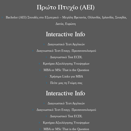
Πρώτο Πτυχίο (ΑΕΙ)
Bachelor (ΑΕΙ) Σπουδές στο Εξωτερικό – Μεγάλη Βρετανία, Ολλανδία, Ιρλανδία, Σουηδία,
Δανία, Ευρώπη
Interactive Info
Διαγνωστικό Τεστ Αγγλικών
Διαγνωστικό Τεστ Επαγγ. Προσανατολισμού
Διαγνωστικό Test ECDL
Κριτήρια Αξιολόγησης Υποψηφίων
MBA or MSc That is the Question
Χρήσιμα Links για ΜBA
Πείτε μας τη Γνώμη σας
Interactive Info
Διαγνωστικό Τεστ Αγγλικών
Διαγνωστικό Τεστ Επαγγ. Προσανατολισμού
Διαγνωστικό Test ECDL
Κριτήρια Αξιολόγησης Υποψηφίων
MBA or MSc That is the Question