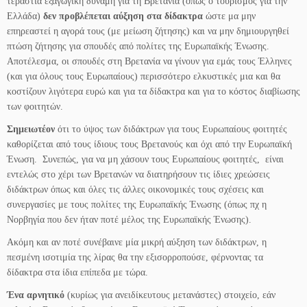
τεράστια εξαγωγική δύναμη για τη Βρετανία (όπως ο τουρισμός για την
Ελλάδα)
δεν προβλέπεται αύξηση στα δίδακτρα
ώστε μα μην
επηρεαστεί η αγορά τους (με μείωση ζήτησης) και να μην δημιουργηθεί
πτώση ζήτησης για σπουδές από πολίτες της Ευρωπαϊκής Ένωσης.
Αποτέλεσμα, οι σπουδές στη Βρετανία να γίνουν για εμάς τους Έλληνες
(και για όλους τους Ευρωπαίους) περισσότερο ελκυστικές μια και θα
κοστίζουν λιγότερα ευρώ και για τα δίδακτρα και για το κόστος διαβίωσης
των φοιτητών.
Σημειωτέον
ότι το ύψος των διδάκτρων για τους Ευρωπαίους φοιτητές
καθορίζεται από τους ίδιους τους Βρετανούς και όχι από την Ευρωπαϊκή
Ένωση. Συνεπώς, για να μη χάσουν τους Ευρωπαίους φοιτητές, είναι
εντελώς στο χέρι των Βρετανών να διατηρήσουν τις ίδιες χρεώσεις
διδάκτρων όπως και όλες τις άλλες οικονομικές τους σχέσεις και
συνεργασίες με τους πολίτες της Ευρωπαϊκής Ένωσης (όπως πχ η
Νορβηγία που δεν ήταν ποτέ μέλος της Ευρωπαϊκής Ένωσης).
Ακόμη και αν ποτέ συνέβαινε μία μικρή αύξηση των διδάκτρων, η
πεσμένη ισοτιμία της λίρας θα την εξισορροπούσε, φέρνοντας τα
δίδακτρα στα ίδια επίπεδα με τώρα.
Ένα αρνητικό
(κυρίως για ανειδίκευτους μετανάστες) στοιχείο, εάν