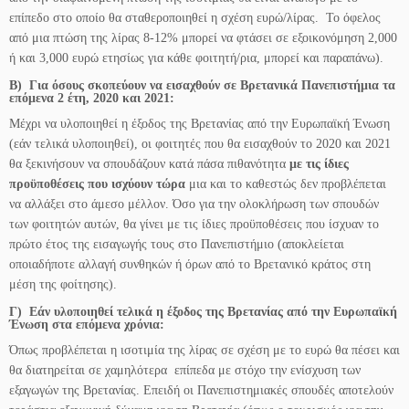
επίπεδο στο οποίο θα σταθεροποιηθεί η σχέση ευρώ/λίρας. Το όφελος
από μια πτώση της λίρας 8-12% μπορεί να φτάσει σε εξοικονόμηση 2,000
ή και 3,000 ευρώ ετησίως για κάθε φοιτητή/ρια, μπορεί και παραπάνω).
B) Για όσους σκοπεύουν να εισαχθούν σε Βρετανικά Πανεπιστήμια τα
επόμενα 2 έτη, 2020 και 2021:
Μέχρι να υλοποιηθεί η έξοδος της Βρετανίας από την Ευρωπαϊκή Ένωση
(εάν τελικά υλοποιηθεί), οι φοιτητές που θα εισαχθούν το 2020 και 2021
θα ξεκινήσουν να σπουδάζουν κατά πάσα πιθανότητα
με τις ίδιες
προϋποθέσεις που ισχύουν τώρα
μια και το καθεστώς δεν προβλέπεται
να αλλάξει στο άμεσο μέλλον. Όσο για την ολοκλήρωση των σπουδών
των φοιτητών αυτών, θα γίνει με τις ίδιες προϋποθέσεις που ίσχυαν το
πρώτο έτος της εισαγωγής τους στο Πανεπιστήμιο (αποκλείεται
οποιαδήποτε αλλαγή συνθηκών ή όρων από το Βρετανικό κράτος στη
μέση της φοίτησης).
Γ) Εάν υλοποιηθεί τελικά η έξοδος της Βρετανίας από την Ευρωπαϊκή
Ένωση στα επόμενα χρόνια:
Όπως προβλέπεται η ισοτιμία της λίρας σε σχέση με το ευρώ θα πέσει και
θα διατηρείται σε χαμηλότερα επίπεδα με στόχο την ενίσχυση των
εξαγωγών της Βρετανίας. Επειδή οι Πανεπιστημιακές σπουδές αποτελούν