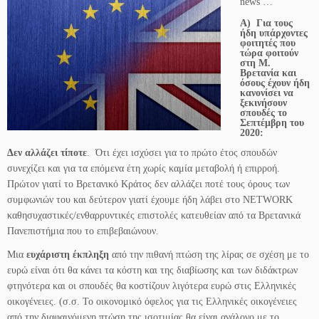
news …
Α)
Για τους
ήδη υπάρχοντες
φοιτητές που
τώρα φοιτούν
στη Μ.
Βρετανία και
όσους έχουν ήδη
κανονίσει να
ξεκινήσουν
σπουδές το
Σεπτέμβρη του
2020
:
Δεν αλλάζει τίποτε
. Ότι έχει ισχύσει για το πρώτο έτος σπουδών
συνεχίζει και για τα επόμενα έτη χωρίς καμία μεταβολή ή επιρροή.
Πρώτον γιατί το Βρετανικό Κράτος δεν αλλάζει ποτέ τους όρους των
συμφωνιών του και δεύτερον γιατί έχουμε ήδη λάβει στο NETWORK
καθησυχαστικές/ενθαρρυντικές επιστολές κατευθείαν από τα Βρετανικά
Πανεπιστήμια που το επιβεβαιώνουν.
Μια
ευχάριστη έκπληξη
από την πιθανή πτώση της λίρας σε σχέση με το
ευρώ είναι ότι θα κάνει τα κόστη και της διαβίωσης και των διδάκτρων
φτηνότερα και οι σπουδές θα κοστίζουν λιγότερα ευρώ στις Ελληνικές
οικογένειες. (σ.σ. Το οικονομικό όφελος για τις Ελληνικές οικογένειες
από την διαφαινόμενη πτώση της ισοτιμίας θα είναι ανάλογο με το