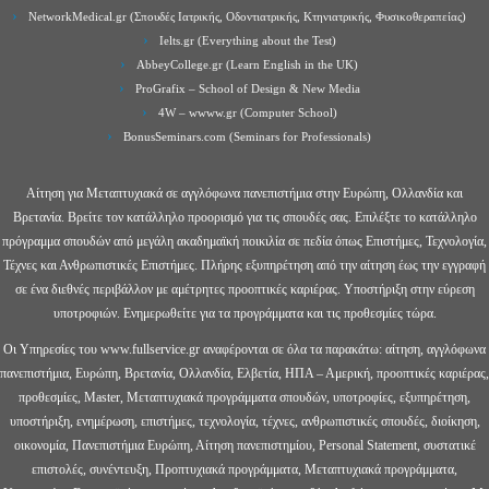
NetworkMedical.gr (Σπουδές Ιατρικής, Οδοντιατρικής, Κτηνιατρικής, Φυσικοθεραπείας)
Ielts.gr (Everything about the Test)
AbbeyCollege.gr (Learn English in the UK)
ProGrafix – School of Design & New Media
4W – wwww.gr (Computer School)
BonusSeminars.com (Seminars for Professionals)
Αίτηση για Μεταπτυχιακά σε αγγλόφωνα πανεπιστήμια στην Ευρώπη, Ολλανδία και
Βρετανία. Βρείτε τον κατάλληλο προορισμό για τις σπουδές σας. Επιλέξτε το κατάλληλο
πρόγραμμα σπουδών από μεγάλη ακαδημαϊκή ποικιλία σε πεδία όπως Επιστήμες, Τεχνολογία,
Τέχνες και Ανθρωπιστικές Επιστήμες. Πλήρης εξυπηρέτηση από την αίτηση έως την εγγραφή
σε ένα διεθνές περιβάλλον με αμέτρητες προοπτικές καριέρας. Υποστήριξη στην εύρεση
υποτροφιών. Ενημερωθείτε για τα προγράμματα και τις προθεσμίες τώρα.
Οι Υπηρεσίες του www.fullservice.gr αναφέρονται σε όλα τα παρακάτω: αίτηση, αγγλόφωνα
πανεπιστήμια, Ευρώπη, Βρετανία, Ολλανδία, Ελβετία, ΗΠΑ – Αμερική, προοπτικές καριέρας,
προθεσμίες, Master, Μεταπτυχιακά προγράμματα σπουδών, υποτροφίες, εξυπηρέτηση,
υποστήριξη, ενημέρωση, επιστήμες, τεχνολογία, τέχνες, ανθρωπιστικές σπουδές, διοίκηση,
οικονομία, Πανεπιστήμια Ευρώπη, Αίτηση πανεπιστημίου, Personal Statement, συστατικέ
επιστολές, συνέντευξη, Προπτυχιακά προγράμματα, Μεταπτυχιακά προγράμματα,