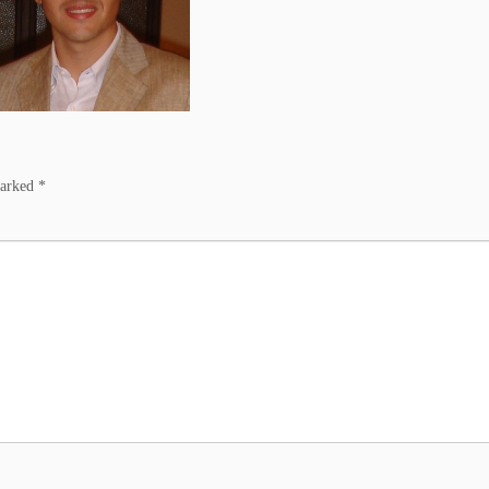
marked
*