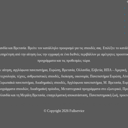
δία και Βρετανία. Βρείτε τον κατάλληλο προορισμό για τις σπουδές σας. Επιλέξτε το κατ
ξυπηρέτηση από την αίτηση έως την εγγραφή σε ένα διεθνές περιβάλλον με αμέτρητες προοπτι
προγράμματα και τις προθεσμίες τώρα.
ω: αίτηση, αγγλόφωνα πανεπιστήμια, Ευρώπη, Βρετανία, Ολλανδία, Ελβετία, ΗΠΑ – Αμερική,
εχνολογία, τέχνες, ανθρωπιστικές σπουδές, διοίκηση, οικονομία, Πανεπιστήμια Ευρώπη, Αίτη
ρωπαϊκά πανεπιστήμια, Ακαδημαϊκές σπουδές, Αγγλόφωνα πανεπιστήμια, Μ. Βρετανία, Ευρώ
προγράμματα σπουδών, Ακαδημαϊκή πρόοδος, Μεταπτυχιακά προγράμματα στο εξωτερικό, Προε
λλανδία και τη Μεγάλη Βρετανία, επαγγελματική αποκατάσταση, Πανεπιστημιακή ζωή, προ
Π ΤΣΙΤΣΙΡΙΚΟΣ ΚΑΙ ΣΙΑ ΕΕ ΕΡΓΑΣΤΗΡΙΟ ΕΛΕΥΘΕΡΩΝ ΣΠΟΥΔΩΝ, NETWORK
© Copyright 2026 Fullservice