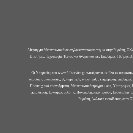
Αίτηση για Μεταπτυχιακά σε αγγλόφωνα πανεπιστήμια στην Ευρώπη, Ολλαν
Επιστήμες, Τεχνολογία, Τέχνες και Ανθρωπιστικές Επιστήμες. Πλήρης ε
Οι Υπηρεσίες του www.fullservice.gr αναφέρονται σε όλα τα παρακάτ
σπουδών, υποτροφίες, εξυπηρέτηση, υποστήριξη, ενημέρωση, επιστήμες, τ
Προπτυχιακά προγράμματα, Μεταπτυχιακά προγράμματα, Υποτροφίες, Ευ
εκπαίδευση, Ευκαιρίες μελέτης, Πανεπιστημιακό προσόν, Ευρωπαϊκά 
Ευρώπη, Ανώτατη εκπαίδευση στην Ο