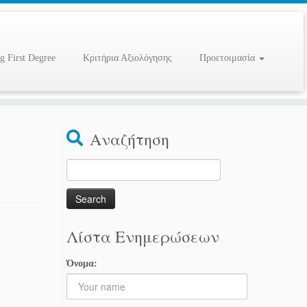
g First Degree
Κριτήρια Αξιολόγησης
Προετοιμασία
Αναζήτηση
Search
for:
Λίστα Ενημερώσεων
Όνομα: