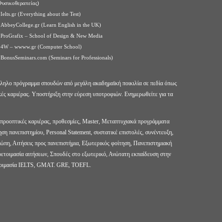
Φυσικοθεραπείας)
Ielts.gr (Everything about the Test)
AbbeyCollege.gr (Learn English in the UK)
ProGrafix – School of Design & New Media
4W – wwww.gr (Computer School)
BonusSeminars.com (Seminars for Professionals)
άλληλο πρόγραμμα σπουδών από μεγάλη ακαδημαϊκή ποικιλία σε πεδία όπως
κές καριέρας. Υποστήριξη στην εύρεση υποτροφιών. Ενημερωθείτε για τα
 προοπτικές καριέρας, προθεσμίες, Master, Μεταπτυχιακά προγράμματα
ση πανεπιστημίου, Personal Statement, συστατικέ επιστολές, συνέντευξη,
πη, Αιτήσεις προς πανεπιστήμια, Εξωτερικός φοίτηση, Πανεπιστημιακή
τοιμασία αιτήσεων, Σπουδές στο εξωτερικό, Ανώτατη εκπαίδευση στην
ετοιμασία IELTS, GMAT. GRE, TOEFL.