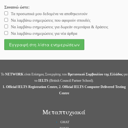
Συναινώ ώστε:
Τα προσωπικά μου δεδομένα να αποθηκευτούν
Να λαμβάνω ενημερώσεις που αφορούν σπουδές
Να λαμβάνω ενημερώσεις για δωρεάν σεμινάρια & δράσεις
Να λαμβάνω ενημερώσεις για νέα άρθρα
Το
NETWORK
είναι Επίσημος Συνεργάτης του
Βρετανικού Συμβουλίου της Ελλάδος
για
το
IELTS
(British Council Partner School).
1. Official IELTS Registration Centre, 2. Official IELTS Computer Delivered Testing
Centre
Μεταπτυχιακά
GMAT