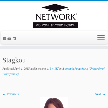
Stagkou
Published
April 1, 2015
at dimensions
116 × 117
in
Αναστασία Ρουμελιώτη (University of
Pennsylvania)
.
← Previous
Next →