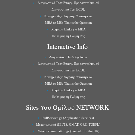
Διαγνωστικό Τεστ Επαγγ. Προσανατολισμού
Διαγνωστικό Test ECDL
Κριτήρια Αξιολόγησης Υποψηφίων
MBA or MSc That is the Question
Χρήσιμα Links για ΜBA
Πείτε μας τη Γνώμη σας
Interactive Info
Διαγνωστικό Τεστ Αγγλικών
Διαγνωστικό Τεστ Επαγγ. Προσανατολισμού
Διαγνωστικό Test ECDL
Κριτήρια Αξιολόγησης Υποψηφίων
MBA or MSc That is the Question
Χρήσιμα Links για ΜBA
Πείτε μας τη Γνώμη σας
Sites του Ομίλου NETWORK
FullService.gr (Application Services)
Μεταπτυχιακά (IELTS, GMAT, GRE, TOEFL)
NetworkFoundation.gr (Bachelor in the UK)