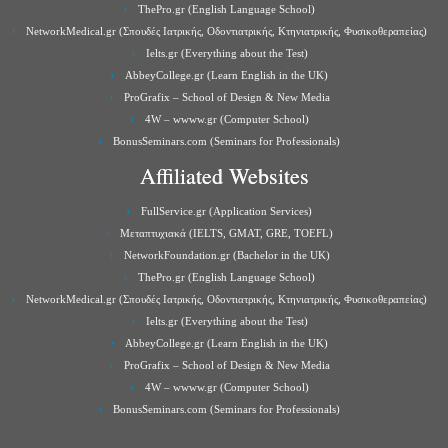
ThePro.gr (English Language School)
NetworkMedical.gr (Σπουδές Ιατρικής, Οδοντιατρικής, Κτηνιατρικής, Φυσικοθεραπείας)
Ielts.gr (Everything about the Test)
AbbeyCollege.gr (Learn English in the UK)
ProGrafix – School of Design & New Media
4W – wwww.gr (Computer School)
BonusSeminars.com (Seminars for Professionals)
Affiliated Websites
FullService.gr (Application Services)
Μεταπτυχιακά (IELTS, GMAT, GRE, TOEFL)
NetworkFoundation.gr (Bachelor in the UK)
ThePro.gr (English Language School)
NetworkMedical.gr (Σπουδές Ιατρικής, Οδοντιατρικής, Κτηνιατρικής, Φυσικοθεραπείας)
Ielts.gr (Everything about the Test)
AbbeyCollege.gr (Learn English in the UK)
ProGrafix – School of Design & New Media
4W – wwww.gr (Computer School)
BonusSeminars.com (Seminars for Professionals)