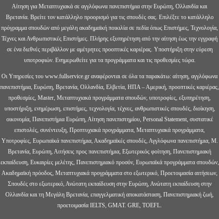
Αίτηση για Μεταπτυχιακά σε αγγλόφωνα πανεπιστήμια στην Ευρώπη, Ολλανδία και
Βρετανία. Βρείτε τον κατάλληλο προορισμό για τις σπουδές σας. Επιλέξτε το κατάλληλο
πρόγραμμα σπουδών από μεγάλη ακαδημαϊκή ποικιλία σε πεδία όπως Επιστήμες, Τεχνολογία,
Τέχνες και Ανθρωπιστικές Επιστήμες. Πλήρης εξυπηρέτηση από την αίτηση έως την εγγραφή
σε ένα διεθνές περιβάλλον με αμέτρητες προοπτικές καριέρας. Υποστήριξη στην εύρεση
υποτροφιών. Ενημερωθείτε για τα προγράμματα και τις προθεσμίες τώρα.
Οι Υπηρεσίες του www.fullservice.gr αναφέρονται σε όλα τα παρακάτω: αίτηση, αγγλόφωνα
πανεπιστήμια, Ευρώπη, Βρετανία, Ολλανδία, Ελβετία, ΗΠΑ – Αμερική, προοπτικές καριέρας,
προθεσμίες, Master, Μεταπτυχιακά προγράμματα σπουδών, υποτροφίες, εξυπηρέτηση,
υποστήριξη, ενημέρωση, επιστήμες, τεχνολογία, τέχνες, ανθρωπιστικές σπουδές, διοίκηση,
οικονομία, Πανεπιστήμια Ευρώπη, Αίτηση πανεπιστημίου, Personal Statement, συστατικέ
επιστολές, συνέντευξη, Προπτυχιακά προγράμματα, Μεταπτυχιακά προγράμματα,
Υποτροφίες, Ευρωπαϊκά πανεπιστήμια, Ακαδημαϊκές σπουδές, Αγγλόφωνα πανεπιστήμια, Μ.
Βρετανία, Ευρώπη, Αιτήσεις προς πανεπιστήμια, Εξωτερικός φοίτηση, Πανεπιστημιακή
εκπαίδευση, Ευκαιρίες μελέτης, Πανεπιστημιακό προσόν, Ευρωπαϊκά προγράμματα σπουδών,
Ακαδημαϊκή πρόοδος, Μεταπτυχιακά προγράμματα στο εξωτερικό, Προετοιμασία αιτήσεων,
Σπουδές στο εξωτερικό, Ανώτατη εκπαίδευση στην Ευρώπη, Ανώτατη εκπαίδευση στην
Ολλανδία και τη Μεγάλη Βρετανία, επαγγελματική αποκατάσταση, Πανεπιστημιακή ζωή,
προετοιμασία IELTS, GMAT. GRE, TOEFL.