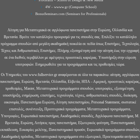
ProGrafix – School of Design & New Media
4W – wwww.gr (Computer School)
BonusSeminars.com (Seminars for Professionals)
Αίτηση για Μεταπτυχιακά σε αγγλόφωνα πανεπιστήμια στην Ευρώπη, Ολλανδία και
Βρετανία. Βρείτε τον κατάλληλο προορισμό για τις σπουδές σας. Επιλέξτε το κατάλληλο
πρόγραμμα σπουδών από μεγάλη ακαδημαϊκή ποικιλία σε πεδία όπως Επιστήμες, Τεχνολογία,
Τέχνες και Ανθρωπιστικές Επιστήμες. Πλήρης εξυπηρέτηση από την αίτηση έως την εγγραφή
σε ένα διεθνές περιβάλλον με αμέτρητες προοπτικές καριέρας. Υποστήριξη στην εύρεση
υποτροφιών. Ενημερωθείτε για τα προγράμματα και τις προθεσμίες τώρα.
Οι Υπηρεσίες του www.fullservice.gr αναφέρονται σε όλα τα παρακάτω: αίτηση, αγγλόφωνα
πανεπιστήμια, Ευρώπη, Βρετανία, Ολλανδία, Ελβετία, ΗΠΑ – Αμερική, προοπτικές καριέρας,
προθεσμίες, Master, Μεταπτυχιακά προγράμματα σπουδών, υποτροφίες, εξυπηρέτηση,
υποστήριξη, ενημέρωση, επιστήμες, τεχνολογία, τέχνες, ανθρωπιστικές σπουδές, διοίκηση,
οικονομία, Πανεπιστήμια Ευρώπη, Αίτηση πανεπιστημίου, Personal Statement, συστατικέ
επιστολές, συνέντευξη, Προπτυχιακά προγράμματα, Μεταπτυχιακά προγράμματα,
Υποτροφίες, Ευρωπαϊκά πανεπιστήμια, Ακαδημαϊκές σπουδές, Αγγλόφωνα πανεπιστήμια, Μ.
Βρετανία, Ευρώπη, Αιτήσεις προς πανεπιστήμια, Εξωτερικός φοίτηση, Πανεπιστημιακή
εκπαίδευση, Ευκαιρίες μελέτης, Πανεπιστημιακό προσόν, Ευρωπαϊκά προγράμματα σπουδών,
Ακαδημαϊκή πρόοδος, Μεταπτυχιακά προγράμματα στο εξωτερικό, Προετοιμασία αιτήσεων,