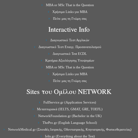
MBA or MSc That is the Question
Χρήσιμα Links για ΜBA
Πείτε μας τη Γνώμη σας
Interactive Info
Διαγνωστικό Τεστ Αγγλικών
Διαγνωστικό Τεστ Επαγγ. Προσανατολισμού
Διαγνωστικό Test ECDL
Κριτήρια Αξιολόγησης Υποψηφίων
MBA or MSc That is the Question
Χρήσιμα Links για ΜBA
Πείτε μας τη Γνώμη σας
Sites του Ομίλου NETWORK
FullService.gr (Application Services)
Μεταπτυχιακά (IELTS, GMAT, GRE, TOEFL)
NetworkFoundation.gr (Bachelor in the UK)
ThePro.gr (English Language School)
NetworkMedical.gr (Σπουδές Ιατρικής, Οδοντιατρικής, Κτηνιατρικής, Φυσικοθεραπείας)
Ielts.gr (Everything about the Test)