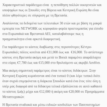
Χαρακτηριστικό παράδειγμα είναι η πεποίθηση πολλών οικογενειών και
υποψηφίων πως οι Σπουδές στη Βόρεια και Κεντρική Ευρώπη θα είναι
πλέον φθηνότερες σε σύγκριση με τη Βρετανία.
Αναλύοντας τα δεδομένα των τελευταίων 30 ετών και με βάση τη μακρά
εμπειρία του NETWORK ως κορυφαίου φορέα προετοιμασίας για είσοδο
στα Ευρωπαϊκά και Βρετανικά ΑΕΙ, καταλαβαίνουμε πως η
πραγματικότητα είναι αρκετά διαφορετική.
Για παράδειγμα το κόστος διαβίωσης στις περισσότερες Κέντρο-
Ευρωπαϊκές πόλεις κινείται από €11,000 έως και €16,000. Το αντίστοιχο
κόστος στη Βρετανία ακόμη και μετά το Brexit παραμένει απαράλλαχτο
στο εύρος €7,700 έως και €15,000 στο θρυλούμενο ως ακριβό Λονδίνο.
Μια ακόμη σημαντική παράμετρος είναι το κόστος διδάκτρων. Στην
Κεντρική Ευρώπη κυμαίνονται από ένα τυπικό 0 (και λέμε τυπικό διότι
όταν συχνά επιμηκύνεται η διάρκεια Σπουδών κατά ένα έτος τότε όλη η
υπέρ μας διαφορά από τα δίδακτρα τελικά εξαϋλώνεται σε αυτό καθαυτό
το κόστος ζωής) μέχρι και €12,000 ή ακόμη και €20,000 σε Προγράμματα
Μεταπτυχιακών.
Η Βρετανία σταδιακά και μέσω ειδικών κονδυλίων των Πανεπιστημίων