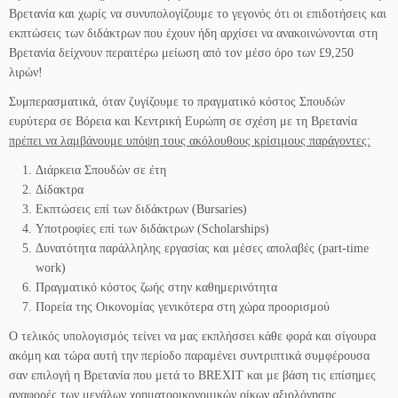
Βρετανία και χωρίς να συνυπολογίζουμε το γεγονός ότι οι επιδοτήσεις και
εκπτώσεις των διδάκτρων που έχουν ήδη αρχίσει να ανακοινώνονται στη
Βρετανία δείχνουν περαιτέρω μείωση από τον μέσο όρο των £9,250
λιρών!
Συμπερασματικά, όταν ζυγίζουμε το πραγματικό κόστος Σπουδών
ευρύτερα σε Βόρεια και Κεντρική Ευρώπη σε σχέση με τη Βρετανία
πρέπει να λαμβάνουμε υπόψη τους ακόλουθους κρίσιμους παράγοντες:
Διάρκεια Σπουδών σε έτη
Δίδακτρα
Εκπτώσεις επί των διδάκτρων (Bursaries)
Υποτροφίες επί των διδάκτρων (Scholarships)
Δυνατότητα παράλληλης εργασίας και μέσες απολαβές (part-time
work)
Πραγματικό κόστος ζωής στην καθημερινότητα
Πορεία της Οικονομίας γενικότερα στη χώρα προορισμού
Ο τελικός υπολογισμός τείνει να μας εκπλήσσει κάθε φορά και σίγουρα
ακόμη και τώρα αυτή την περίοδο παραμένει συντριπτικά συμφέρουσα
σαν επιλογή η Βρετανία που μετά το BREXIT και με βάση τις επίσημες
αναφορές των μεγάλων χρηματοοικονομικών οίκων αξιολόγησης