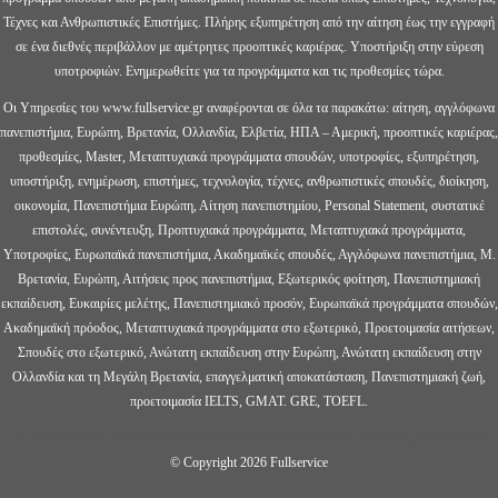
Τέχνες και Ανθρωπιστικές Επιστήμες. Πλήρης εξυπηρέτηση από την αίτηση έως την εγγραφή
σε ένα διεθνές περιβάλλον με αμέτρητες προοπτικές καριέρας. Υποστήριξη στην εύρεση
υποτροφιών. Ενημερωθείτε για τα προγράμματα και τις προθεσμίες τώρα.
Οι Υπηρεσίες του www.fullservice.gr αναφέρονται σε όλα τα παρακάτω: αίτηση, αγγλόφωνα
πανεπιστήμια, Ευρώπη, Βρετανία, Ολλανδία, Ελβετία, ΗΠΑ – Αμερική, προοπτικές καριέρας,
προθεσμίες, Master, Μεταπτυχιακά προγράμματα σπουδών, υποτροφίες, εξυπηρέτηση,
υποστήριξη, ενημέρωση, επιστήμες, τεχνολογία, τέχνες, ανθρωπιστικές σπουδές, διοίκηση,
οικονομία, Πανεπιστήμια Ευρώπη, Αίτηση πανεπιστημίου, Personal Statement, συστατικέ
επιστολές, συνέντευξη, Προπτυχιακά προγράμματα, Μεταπτυχιακά προγράμματα,
Υποτροφίες, Ευρωπαϊκά πανεπιστήμια, Ακαδημαϊκές σπουδές, Αγγλόφωνα πανεπιστήμια, Μ.
Βρετανία, Ευρώπη, Αιτήσεις προς πανεπιστήμια, Εξωτερικός φοίτηση, Πανεπιστημιακή
εκπαίδευση, Ευκαιρίες μελέτης, Πανεπιστημιακό προσόν, Ευρωπαϊκά προγράμματα σπουδών,
Ακαδημαϊκή πρόοδος, Μεταπτυχιακά προγράμματα στο εξωτερικό, Προετοιμασία αιτήσεων,
Σπουδές στο εξωτερικό, Ανώτατη εκπαίδευση στην Ευρώπη, Ανώτατη εκπαίδευση στην
Ολλανδία και τη Μεγάλη Βρετανία, επαγγελματική αποκατάσταση, Πανεπιστημιακή ζωή,
προετοιμασία IELTS, GMAT. GRE, TOEFL.
Π ΤΣΙΤΣΙΡΙΚΟΣ ΚΑΙ ΣΙΑ ΕΕ ΕΡΓΑΣΤΗΡΙΟ ΕΛΕΥΘΕΡΩΝ ΣΠΟΥΔΩΝ, NETWORK
© Copyright 2026 Fullservice