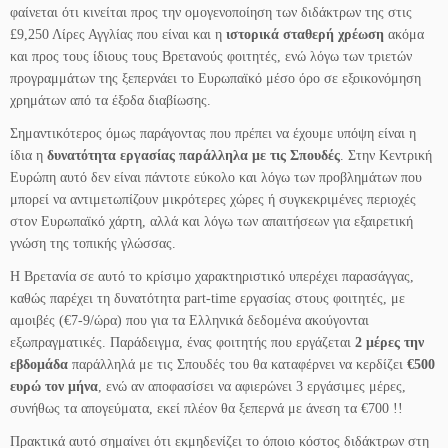
φαίνεται ότι κινείται προς την ομογενοποίηση των διδάκτρων της στις
£9,250 Λίρες Αγγλίας που είναι και η
ιστορικά
σταθερή χρέωση
ακόμα
και προς τους ίδιους τους Βρετανούς φοιτητές, ενώ λόγω των τριετών
προγραμμάτων της ξεπερνάει το Ευρωπαϊκό μέσο όρο σε εξοικονόμηση
χρημάτων από τα έξοδα διαβίωσης.
Σημαντικότερος όμως παράγοντας που πρέπει να έχουμε υπόψη είναι η
ίδια η
δυνατότητα εργασίας παράλληλα με τις Σπουδές
. Στην Κεντρική
Ευρώπη αυτό δεν είναι πάντοτε εύκολο και λόγω των προβλημάτων που
μπορεί να αντιμετωπίζουν μικρότερες χώρες ή συγκεκριμένες περιοχές
στον Ευρωπαϊκό χάρτη, αλλά και λόγω των απαιτήσεων για εξαιρετική
γνώση της τοπικής γλώσσας.
Η Βρετανία σε αυτό το κρίσιμο χαρακτηριστικό υπερέχει παρασάγγας,
καθώς παρέχει τη δυνατότητα part-time εργασίας στους φοιτητές, με
αμοιβές (€7-9/ώρα) που για τα Ελληνικά δεδομένα ακούγονται
εξωπραγματικές. Παράδειγμα, ένας φοιτητής που εργάζεται
2 μέρες την
εβδομάδα
παράλληλά με τις Σπουδές του θα καταφέρνει να κερδίζει
€500
ευρώ τον μήνα
, ενώ αν αποφασίσει να αφιερώνει 3 εργάσιμες μέρες,
συνήθως τα απογεύματα, εκεί πλέον θα ξεπερνά με άνεση τα €700 !!
Πρακτικά αυτό σημαίνει ότι εκμηδενίζει το όποιο κόστος διδάκτρων στη