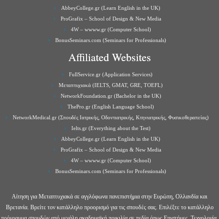
AbbeyCollege.gr (Learn English in the UK)
ProGrafix – School of Design & New Media
4W – wwww.gr (Computer School)
BonusSeminars.com (Seminars for Professionals)
Affiliated Websites
FullService.gr (Application Services)
Μεταπτυχιακά (IELTS, GMAT, GRE, TOEFL)
NetworkFoundation.gr (Bachelor in the UK)
ThePro.gr (English Language School)
NetworkMedical.gr (Σπουδές Ιατρικής, Οδοντιατρικής, Κτηνιατρικής, Φυσικοθεραπείας)
Ielts.gr (Everything about the Test)
AbbeyCollege.gr (Learn English in the UK)
ProGrafix – School of Design & New Media
4W – wwww.gr (Computer School)
BonusSeminars.com (Seminars for Professionals)
Αίτηση για Μεταπτυχιακά σε αγγλόφωνα πανεπιστήμια στην Ευρώπη, Ολλανδία και
Βρετανία. Βρείτε τον κατάλληλο προορισμό για τις σπουδές σας. Επιλέξτε το κατάλληλο
πρόγραμμα σπουδών από μεγάλη ακαδημαϊκή ποικιλία σε πεδία όπως Επιστήμες, Τεχνολογία,