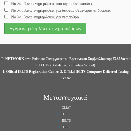
Να λαμβάνω ενημερώσεις που αφορούν σπουδές
Να λαμβάνω ενημερώσεις για δωρεάν σεμινάρια & δράσεις
Να λαμβάνω ενημερώσεις για νέα άρθρα
Το
NETWORK
είναι Επίσημος Συνεργάτης του
Βρετανικού Συμβουλίου της Ελλάδος
για
το
IELTS
(British Council Partner School).
1. Official IELTS Registration Centre, 2. Official IELTS Computer Delivered Testing
Centre
Μεταπτυχιακά
GMAT
TOEFL
IELTS
GRE