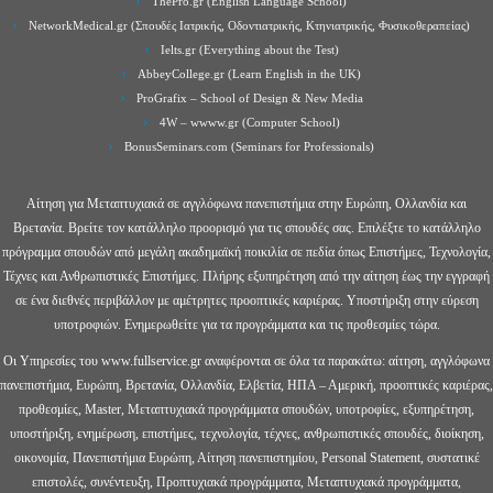
ThePro.gr (English Language School)
NetworkMedical.gr (Σπουδές Ιατρικής, Οδοντιατρικής, Κτηνιατρικής, Φυσικοθεραπείας)
Ielts.gr (Everything about the Test)
AbbeyCollege.gr (Learn English in the UK)
ProGrafix – School of Design & New Media
4W – wwww.gr (Computer School)
BonusSeminars.com (Seminars for Professionals)
Αίτηση για Μεταπτυχιακά σε αγγλόφωνα πανεπιστήμια στην Ευρώπη, Ολλανδία και
Βρετανία. Βρείτε τον κατάλληλο προορισμό για τις σπουδές σας. Επιλέξτε το κατάλληλο
πρόγραμμα σπουδών από μεγάλη ακαδημαϊκή ποικιλία σε πεδία όπως Επιστήμες, Τεχνολογία,
Τέχνες και Ανθρωπιστικές Επιστήμες. Πλήρης εξυπηρέτηση από την αίτηση έως την εγγραφή
σε ένα διεθνές περιβάλλον με αμέτρητες προοπτικές καριέρας. Υποστήριξη στην εύρεση
υποτροφιών. Ενημερωθείτε για τα προγράμματα και τις προθεσμίες τώρα.
Οι Υπηρεσίες του www.fullservice.gr αναφέρονται σε όλα τα παρακάτω: αίτηση, αγγλόφωνα
πανεπιστήμια, Ευρώπη, Βρετανία, Ολλανδία, Ελβετία, ΗΠΑ – Αμερική, προοπτικές καριέρας,
προθεσμίες, Master, Μεταπτυχιακά προγράμματα σπουδών, υποτροφίες, εξυπηρέτηση,
υποστήριξη, ενημέρωση, επιστήμες, τεχνολογία, τέχνες, ανθρωπιστικές σπουδές, διοίκηση,
οικονομία, Πανεπιστήμια Ευρώπη, Αίτηση πανεπιστημίου, Personal Statement, συστατικέ
επιστολές, συνέντευξη, Προπτυχιακά προγράμματα, Μεταπτυχιακά προγράμματα,