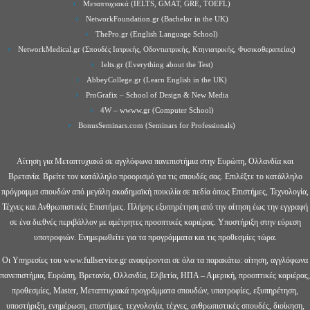
Μεταπτυχιακά (IELTS, GMAT, GRE, TOEFL)
NetworkFoundation.gr (Bachelor in the UK)
ThePro.gr (English Language School)
NetworkMedical.gr (Σπουδές Ιατρικής, Οδοντιατρικής, Κτηνιατρικής, Φυσικοθεραπείας)
Ielts.gr (Everything about the Test)
AbbeyCollege.gr (Learn English in the UK)
ProGrafix – School of Design & New Media
4W – wwww.gr (Computer School)
BonusSeminars.com (Seminars for Professionals)
Αίτηση για Μεταπτυχιακά σε αγγλόφωνα πανεπιστήμια στην Ευρώπη, Ολλανδία και
Βρετανία. Βρείτε τον κατάλληλο προορισμό για τις σπουδές σας. Επιλέξτε το κατάλληλο
πρόγραμμα σπουδών από μεγάλη ακαδημαϊκή ποικιλία σε πεδία όπως Επιστήμες, Τεχνολογία,
Τέχνες και Ανθρωπιστικές Επιστήμες. Πλήρης εξυπηρέτηση από την αίτηση έως την εγγραφή
σε ένα διεθνές περιβάλλον με αμέτρητες προοπτικές καριέρας. Υποστήριξη στην εύρεση
υποτροφιών. Ενημερωθείτε για τα προγράμματα και τις προθεσμίες τώρα.
Οι Υπηρεσίες του www.fullservice.gr αναφέρονται σε όλα τα παρακάτω: αίτηση, αγγλόφωνα
πανεπιστήμια, Ευρώπη, Βρετανία, Ολλανδία, Ελβετία, ΗΠΑ – Αμερική, προοπτικές καριέρας,
προθεσμίες, Master, Μεταπτυχιακά προγράμματα σπουδών, υποτροφίες, εξυπηρέτηση,
υποστήριξη, ενημέρωση, επιστήμες, τεχνολογία, τέχνες, ανθρωπιστικές σπουδές, διοίκηση,