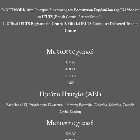
Το
NETWORK
είναι Επίσημος Συνεργάτης του
Βρετανικού Συμβουλίου της Ελλάδος
για
το
IELTS
(British Council Partner School).
1. Official IELTS Registration Centre, 2. Official IELTS Computer Delivered Testing
Centre
Μεταπτυχιακά
GMAT
TOEFL
IELTS
GRE
Πρώτο Πτυχίο (ΑΕΙ)
Bachelor (ΑΕΙ) Σπουδές στο Εξωτερικό – Μεγάλη Βρετανία, Ολλανδία, Ιρλανδία, Σουηδία,
Δανία, Ευρώπη
Μεταπτυχιακά
GMAT