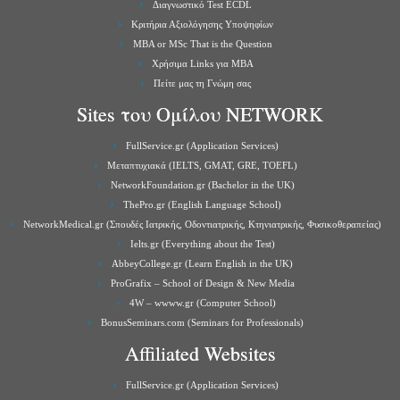
Διαγνωστικό Test ECDL
Κριτήρια Αξιολόγησης Υποψηφίων
MBA or MSc That is the Question
Χρήσιμα Links για ΜBA
Πείτε μας τη Γνώμη σας
Sites του Ομίλου NETWORK
FullService.gr (Application Services)
Μεταπτυχιακά (IELTS, GMAT, GRE, TOEFL)
NetworkFoundation.gr (Bachelor in the UK)
ThePro.gr (English Language School)
NetworkMedical.gr (Σπουδές Ιατρικής, Οδοντιατρικής, Κτηνιατρικής, Φυσικοθεραπείας)
Ielts.gr (Everything about the Test)
AbbeyCollege.gr (Learn English in the UK)
ProGrafix – School of Design & New Media
4W – wwww.gr (Computer School)
BonusSeminars.com (Seminars for Professionals)
Affiliated Websites
FullService.gr (Application Services)