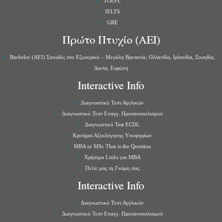
TOEFL
IELTS
GRE
Πρώτο Πτυχίο (ΑΕΙ)
Bachelor (ΑΕΙ) Σπουδές στο Εξωτερικό – Μεγάλη Βρετανία, Ολλανδία, Ιρλανδία, Σουηδία,
Δανία, Ευρώπη
Interactive Info
Διαγνωστικό Τεστ Αγγλικών
Διαγνωστικό Τεστ Επαγγ. Προσανατολισμού
Διαγνωστικό Test ECDL
Κριτήρια Αξιολόγησης Υποψηφίων
MBA or MSc That is the Question
Χρήσιμα Links για ΜBA
Πείτε μας τη Γνώμη σας
Interactive Info
Διαγνωστικό Τεστ Αγγλικών
Διαγνωστικό Τεστ Επαγγ. Προσανατολισμού