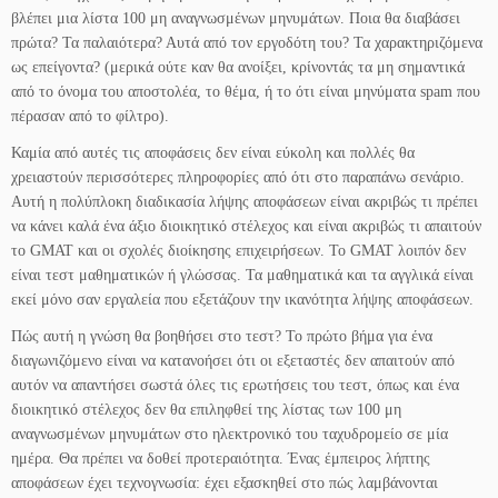
βλέπει μια λίστα 100 μη αναγνωσμένων μηνυμάτων. Ποια θα διαβάσει
πρώτα? Τα παλαιότερα? Αυτά από τον εργοδότη του? Τα χαρακτηριζόμενα
ως επείγοντα? (μερικά ούτε καν θα ανοίξει, κρίνοντάς τα μη σημαντικά
από το όνομα του αποστολέα, το θέμα, ή το ότι είναι μηνύματα spam που
πέρασαν από το φίλτρο).
Καμία από αυτές τις αποφάσεις δεν είναι εύκολη και πολλές θα
χρειαστούν περισσότερες πληροφορίες από ότι στο παραπάνω σενάριο.
Αυτή η πολύπλοκη διαδικασία λήψης αποφάσεων είναι ακριβώς τι πρέπει
να κάνει καλά ένα άξιο διοικητικό στέλεχος και είναι ακριβώς τι απαιτούν
το GMAT και οι σχολές διοίκησης επιχειρήσεων. Το GMAT λοιπόν δεν
είναι τεστ μαθηματικών ή γλώσσας. Τα μαθηματικά και τα αγγλικά είναι
εκεί μόνο σαν εργαλεία που εξετάζουν την ικανότητα λήψης αποφάσεων.
Πώς αυτή η γνώση θα βοηθήσει στο τεστ? Το πρώτο βήμα για ένα
διαγωνιζόμενο είναι να κατανοήσει ότι οι εξεταστές δεν απαιτούν από
αυτόν να απαντήσει σωστά όλες τις ερωτήσεις του τεστ, όπως και ένα
διοικητικό στέλεχος δεν θα επιληφθεί της λίστας των 100 μη
αναγνωσμένων μηνυμάτων στο ηλεκτρονικό του ταχυδρομείο σε μία
ημέρα. Θα πρέπει να δοθεί προτεραιότητα. Ένας έμπειρος λήπτης
αποφάσεων έχει τεχνογνωσία: έχει εξασκηθεί στο πώς λαμβάνονται