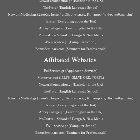
NetworkFoundation.gr (Bachelor in the UK)
ThePro.gr (English Language School)
NetworkMedical.gr (Σπουδές Ιατρικής, Οδοντιατρικής, Κτηνιατρικής, Φυσικοθεραπείας)
Ielts.gr (Everything about the Test)
AbbeyCollege.gr (Learn English in the UK)
ProGrafix – School of Design & New Media
4W – wwww.gr (Computer School)
BonusSeminars.com (Seminars for Professionals)
Affiliated Websites
FullService.gr (Application Services)
Μεταπτυχιακά (IELTS, GMAT, GRE, TOEFL)
NetworkFoundation.gr (Bachelor in the UK)
ThePro.gr (English Language School)
NetworkMedical.gr (Σπουδές Ιατρικής, Οδοντιατρικής, Κτηνιατρικής, Φυσικοθεραπείας)
Ielts.gr (Everything about the Test)
AbbeyCollege.gr (Learn English in the UK)
ProGrafix – School of Design & New Media
4W – wwww.gr (Computer School)
BonusSeminars.com (Seminars for Professionals)