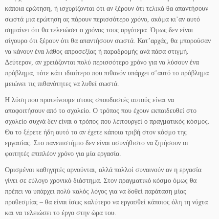
κάποια ερώτηση, ή ισχυρίζονται ότι αν ξέρουν ότι τελικά θα απαντήσουν
σωστά μια ερώτηση ας πάρουν περισσότερο χρόνο, ακόμα κι’αν αυτό
σημαίνει ότι θα τελειώσει ο χρόνος τους αργότερα. Όμως δεν είναι
σίγουρο ότι ξέρουν ότι θα απαντήσουν σωστά. Κατ’αρχάς, θα μπορούσαν
να κάνουν ένα λάθος απροσεξίας ή παραδρομής ανά πάσα στιγμή.
Δεύτερον, αν χρειάζονται πολύ περισσότερο χρόνο για να λύσουν ένα
πρόβλημα, τότε κάτι ιδιαίτερο που πιθανόν υπάρχει σ’αυτό το πρόβλημα
μειώνει τις πιθανότητες να λυθεί σωστά.
Η λύση που προτείνουμε στους σπουδαστές αυτούς είναι να
αποφοιτήσουν από το σχολείο. Ο τρόπος που έχουν εκπαιδευθεί στο
σχολείο συχνά δεν είναι ο τρόπος που λειτουργεί ο πραγματικός κόσμος.
Θα το ξέρετε ήδη αυτό το αν έχετε κάποια τριβή στον κόσμο της
εργασίας. Στο πανεπιστήμιο δεν είναι ασυνήθιστο να ζητήσουν οι
φοιτητές επιπλέον χρόνο για μία εργασία.
Ορισμένοι καθηγητές αρνούνται, αλλά πολλοί συναινούν αν η εργασία
γίνει σε εύλογο χρονικό διάστημα. Στον πραγματικό κόσμο όμως θα
πρέπει να υπάρχει πολύ καλός λόγος για να δοθεί παράταση μίας
προθεσμίας – θα είναι ίσως καλύτερο να εργασθεί κάποιος όλη τη νύχτα
και να τελειώσει το έργο στην ώρα του.