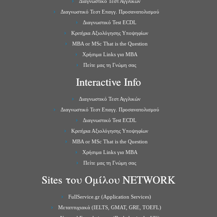
Διαγνωστικό Τεστ Αγγλικών
Διαγνωστικό Τεστ Επαγγ. Προσανατολισμού
Διαγνωστικό Test ECDL
Κριτήρια Αξιολόγησης Υποψηφίων
MBA or MSc That is the Question
Χρήσιμα Links για ΜBA
Πείτε μας τη Γνώμη σας
Interactive Info
Διαγνωστικό Τεστ Αγγλικών
Διαγνωστικό Τεστ Επαγγ. Προσανατολισμού
Διαγνωστικό Test ECDL
Κριτήρια Αξιολόγησης Υποψηφίων
MBA or MSc That is the Question
Χρήσιμα Links για ΜBA
Πείτε μας τη Γνώμη σας
Sites του Ομίλου NETWORK
FullService.gr (Application Services)
Μεταπτυχιακά (IELTS, GMAT, GRE, TOEFL)