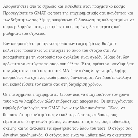
Αποφοιτήσετε από το σχολείο και εισέλθετε στον πραγματικό κόσμο.
Προσεγγίσετε το GMAT ως τεστ της επιχειρηματικής σας ικανότητας και
των δεξιοτήτων σας λήψης αποφάσεων. Ο διαγωνισμός απλώς τυχαίνει να
συμπεριλαμβάνει στις ερωτήσεις του ορισμένες λεπτομέρειες από
μαθήματα του σχολείου.
Εάν αποφοιτήσετε με την νοοτροπία των επιχειρήσεων, θα έχετε
καλύτερες προοπτικές να επιτύχετε το σκορ του στόχου σας. Αν
παραμείνετε με τη νοοτροπία του σχολείου είναι σχεδόν βέβαιο ότι δεν
πρόκειται να επιτύχετε το σκορ που θέλετε. Έτσι, πρέπει να υπενθυμίζετε
συνεχώς στον εαυτό σας ότι το GMAT είναι ένας διαγωνισμός λήψης
αποφάσεων και όχι ένας ακαδημαϊκός διαγωνισμός. Αντιδράστε ανάλογα
και εκπαιδεύσετε τον εαυτό σας στη διαχείριση χρόνου.
Οι επιτυχημένοι επιχειρηματίες ξέρουν πώς να διαχειριστούν τον χρόνο
τους και να λαμβάνουν αλληλεπιδραστικές αποφάσεις. Οι επιτυγχάνοντες
υψηλές βαθμολογίες στο GMAT έχουν την ίδια ικανότητα. Τέλος, να
θυμάστε ότι η ικανότητά σας να καλυτερεύετε τις επιδόσεις σας
εξαρτάται από την ικανότητά σας να αναλύετε τις δικές σας διαδικασίες
σκέψης και να αναλύετε τις ερωτήσεις του ίδιου του τεστ. Ο στόχος σας
δεν είναι ακαδημαϊκός. Ο στόχος σας είναι να μάθετε πώς να σκέφτεστε