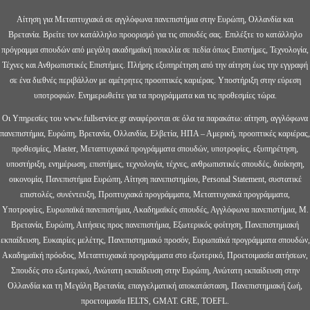
Αίτηση για Μεταπτυχιακά σε αγγλόφωνα πανεπιστήμια στην Ευρώπη, Ολλανδία και
Βρετανία. Βρείτε τον κατάλληλο προορισμό για τις σπουδές σας. Επιλέξτε το κατάλληλο
πρόγραμμα σπουδών από μεγάλη ακαδημαϊκή ποικιλία σε πεδία όπως Επιστήμες, Τεχνολογία,
Τέχνες και Ανθρωπιστικές Επιστήμες. Πλήρης εξυπηρέτηση από την αίτηση έως την εγγραφή
σε ένα διεθνές περιβάλλον με αμέτρητες προοπτικές καριέρας. Υποστήριξη στην εύρεση
υποτροφιών. Ενημερωθείτε για τα προγράμματα και τις προθεσμίες τώρα.
Οι Υπηρεσίες του www.fullservice.gr αναφέρονται σε όλα τα παρακάτω: αίτηση, αγγλόφωνα
πανεπιστήμια, Ευρώπη, Βρετανία, Ολλανδία, Ελβετία, ΗΠΑ – Αμερική, προοπτικές καριέρας,
προθεσμίες, Master, Μεταπτυχιακά προγράμματα σπουδών, υποτροφίες, εξυπηρέτηση,
υποστήριξη, ενημέρωση, επιστήμες, τεχνολογία, τέχνες, ανθρωπιστικές σπουδές, διοίκηση,
οικονομία, Πανεπιστήμια Ευρώπη, Αίτηση πανεπιστημίου, Personal Statement, συστατικέ
επιστολές, συνέντευξη, Προπτυχιακά προγράμματα, Μεταπτυχιακά προγράμματα,
Υποτροφίες, Ευρωπαϊκά πανεπιστήμια, Ακαδημαϊκές σπουδές, Αγγλόφωνα πανεπιστήμια, Μ.
Βρετανία, Ευρώπη, Αιτήσεις προς πανεπιστήμια, Εξωτερικός φοίτηση, Πανεπιστημιακή
εκπαίδευση, Ευκαιρίες μελέτης, Πανεπιστημιακό προσόν, Ευρωπαϊκά προγράμματα σπουδών,
Ακαδημαϊκή πρόοδος, Μεταπτυχιακά προγράμματα στο εξωτερικό, Προετοιμασία αιτήσεων,
Σπουδές στο εξωτερικό, Ανώτατη εκπαίδευση στην Ευρώπη, Ανώτατη εκπαίδευση στην
Ολλανδία και τη Μεγάλη Βρετανία, επαγγελματική αποκατάσταση, Πανεπιστημιακή ζωή,
προετοιμασία IELTS, GMAT. GRE, TOEFL.