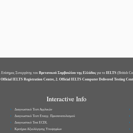
ι Επίσημος Συνεργάτης του
Βρετανικού Συμβουλίου της Ελλάδος
για το
IELTS
(British Co
 Official IELTS Registration Centre, 2. Official IELTS Computer Delivered Testing Cen
Interactive Info
Διαγνωστικό Τεστ Αγγλικών
Διαγνωστικό Τεστ Επαγγ. Προσανατολισμού
Διαγνωστικό Test ECDL
Κριτήρια Αξιολόγησης Υποψηφίων