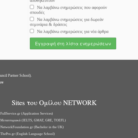
αποθηκευτούν
Να λαμβάνω ενημερώσεις που αφορούν
σπουδές
Να λαμβάνω ενημερώσεις για δωρεάν
σεμινάρια & δράσεις
Να λαμβάνω ενημερώσεις για νέα άρθρα
uncil Partner School).
tre
Sites του Ομίλου NETWORK
FullService.gr (Application Services)
Μεταπτυχιακά (IELTS, GMAT, GRE, TOEFL)
NetworkFoundation.gr (Bachelor in the UK)
ThePro.gr (English Language School)