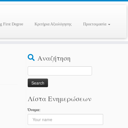
g First Degree
Κριτήρια Αξιολόγησης
Προετοιμασία
Αναζήτηση
Search
for:
Λίστα Ενημερώσεων
Όνομα: