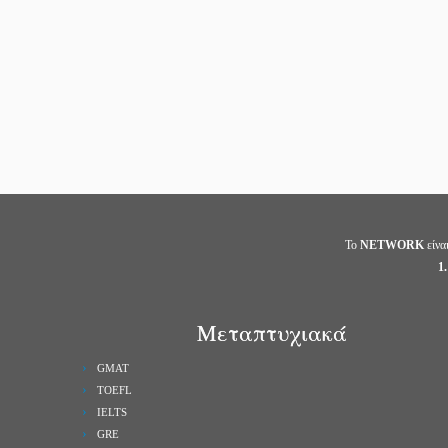
Το
NETWORK
είνα
1.
Μεταπτυχιακά
GMAT
TOEFL
IELTS
GRE