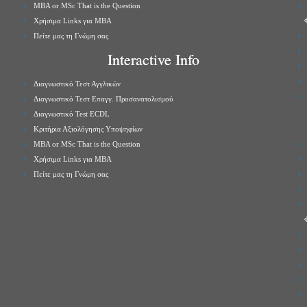
MBA or MSc That is the Question
Χρήσιμα Links για ΜBA
Πείτε μας τη Γνώμη σας
Interactive Info
Διαγνωστικό Τεστ Αγγλικών
Διαγνωστικό Τεστ Επαγγ. Προσανατολισμού
Διαγνωστικό Test ECDL
Κριτήρια Αξιολόγησης Υποψηφίων
MBA or MSc That is the Question
Χρήσιμα Links για ΜBA
Πείτε μας τη Γνώμη σας