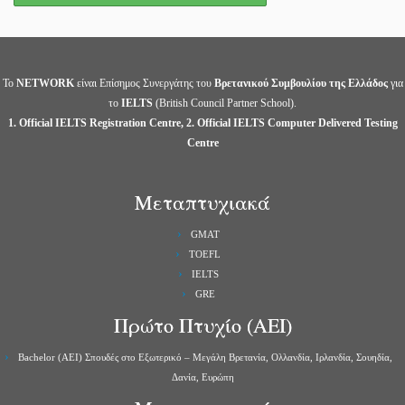
Το
NETWORK
είναι Επίσημος Συνεργάτης του
Βρετανικού Συμβουλίου της Ελλάδος
για
το
IELTS
(British Council Partner School).
1. Official IELTS Registration Centre, 2. Official IELTS Computer Delivered Testing
Centre
Μεταπτυχιακά
GMAT
TOEFL
IELTS
GRE
Πρώτο Πτυχίο (ΑΕΙ)
Bachelor (ΑΕΙ) Σπουδές στο Εξωτερικό – Μεγάλη Βρετανία, Ολλανδία, Ιρλανδία, Σουηδία,
Δανία, Ευρώπη