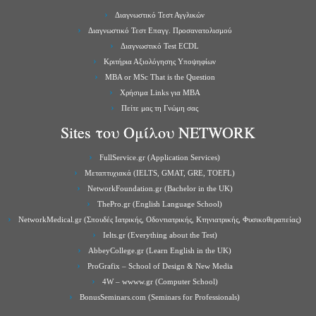
Διαγνωστικό Τεστ Αγγλικών
Διαγνωστικό Τεστ Επαγγ. Προσανατολισμού
Διαγνωστικό Test ECDL
Κριτήρια Αξιολόγησης Υποψηφίων
MBA or MSc That is the Question
Χρήσιμα Links για ΜBA
Πείτε μας τη Γνώμη σας
Sites του Ομίλου NETWORK
FullService.gr (Application Services)
Μεταπτυχιακά (IELTS, GMAT, GRE, TOEFL)
NetworkFoundation.gr (Bachelor in the UK)
ThePro.gr (English Language School)
NetworkMedical.gr (Σπουδές Ιατρικής, Οδοντιατρικής, Κτηνιατρικής, Φυσικοθεραπείας)
Ielts.gr (Everything about the Test)
AbbeyCollege.gr (Learn English in the UK)
ProGrafix – School of Design & New Media
4W – wwww.gr (Computer School)
BonusSeminars.com (Seminars for Professionals)