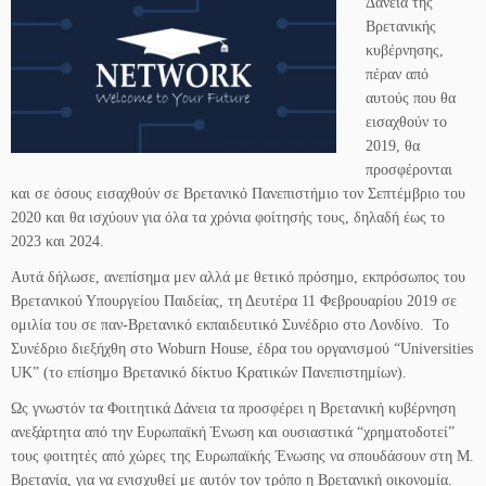
Δάνεια της
Βρετανικής
κυβέρνησης,
πέραν από
αυτούς που θα
εισαχθούν το
2019, θα
προσφέρονται
και σε όσους εισαχθούν σε Βρετανικό Πανεπιστήμιο τον Σεπτέμβριο του
2020 και θα ισχύουν για όλα τα χρόνια φοίτησής τους, δηλαδή έως το
2023 και 2024.
Αυτά δήλωσε, ανεπίσημα μεν αλλά με θετικό πρόσημο, εκπρόσωπος του
Βρετανικού Υπουργείου Παιδείας, τη Δευτέρα 11 Φεβρουαρίου 2019 σε
ομιλία του σε παν-Βρετανικό εκπαιδευτικό Συνέδριο στο Λονδίνο. Το
Συνέδριο διεξήχθη στο Woburn House, έδρα του οργανισμού “Universities
UK” (το επίσημο Βρετανικό δίκτυο Κρατικών Πανεπιστημίων).
Ως γνωστόν τα Φοιτητικά Δάνεια τα προσφέρει η Βρετανική κυβέρνηση
ανεξάρτητα από την Ευρωπαϊκή Ένωση και ουσιαστικά “χρηματοδοτεί”
τους φοιτητές από χώρες της Ευρωπαϊκής Ένωσης να σπουδάσουν στη Μ.
Βρετανία, για να ενισχυθεί με αυτόν τον τρόπο η Βρετανική οικονομία.