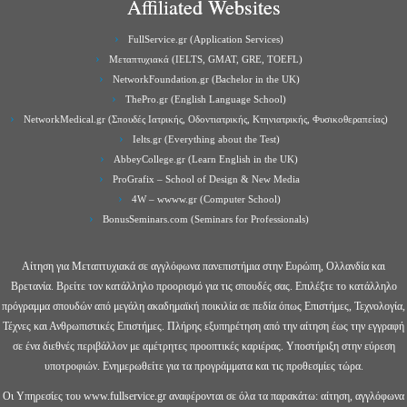
Affiliated Websites
FullService.gr (Application Services)
Μεταπτυχιακά (IELTS, GMAT, GRE, TOEFL)
NetworkFoundation.gr (Bachelor in the UK)
ThePro.gr (English Language School)
NetworkMedical.gr (Σπουδές Ιατρικής, Οδοντιατρικής, Κτηνιατρικής, Φυσικοθεραπείας)
Ielts.gr (Everything about the Test)
AbbeyCollege.gr (Learn English in the UK)
ProGrafix – School of Design & New Media
4W – wwww.gr (Computer School)
BonusSeminars.com (Seminars for Professionals)
Αίτηση για Μεταπτυχιακά σε αγγλόφωνα πανεπιστήμια στην Ευρώπη, Ολλανδία και
Βρετανία. Βρείτε τον κατάλληλο προορισμό για τις σπουδές σας. Επιλέξτε το κατάλληλο
πρόγραμμα σπουδών από μεγάλη ακαδημαϊκή ποικιλία σε πεδία όπως Επιστήμες, Τεχνολογία,
Τέχνες και Ανθρωπιστικές Επιστήμες. Πλήρης εξυπηρέτηση από την αίτηση έως την εγγραφή
σε ένα διεθνές περιβάλλον με αμέτρητες προοπτικές καριέρας. Υποστήριξη στην εύρεση
υποτροφιών. Ενημερωθείτε για τα προγράμματα και τις προθεσμίες τώρα.
Οι Υπηρεσίες του www.fullservice.gr αναφέρονται σε όλα τα παρακάτω: αίτηση, αγγλόφωνα