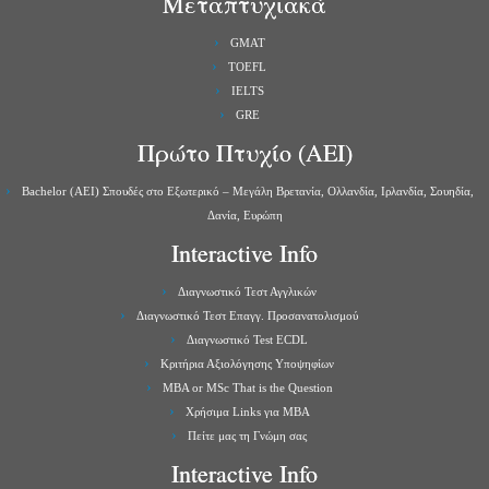
Μεταπτυχιακά
GMAT
TOEFL
IELTS
GRE
Πρώτο Πτυχίο (ΑΕΙ)
Bachelor (ΑΕΙ) Σπουδές στο Εξωτερικό – Μεγάλη Βρετανία, Ολλανδία, Ιρλανδία, Σουηδία,
Δανία, Ευρώπη
Interactive Info
Διαγνωστικό Τεστ Αγγλικών
Διαγνωστικό Τεστ Επαγγ. Προσανατολισμού
Διαγνωστικό Test ECDL
Κριτήρια Αξιολόγησης Υποψηφίων
MBA or MSc That is the Question
Χρήσιμα Links για ΜBA
Πείτε μας τη Γνώμη σας
Interactive Info