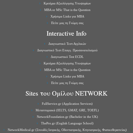
Κριτήρια Αξιολόγησης Υποψηφίων
MBA or MSc That is the Question
Χρήσιμα Links για ΜBA
Πείτε μας τη Γνώμη σας
Interactive Info
Διαγνωστικό Τεστ Αγγλικών
Διαγνωστικό Τεστ Επαγγ. Προσανατολισμού
Διαγνωστικό Test ECDL
Κριτήρια Αξιολόγησης Υποψηφίων
MBA or MSc That is the Question
Χρήσιμα Links για ΜBA
Πείτε μας τη Γνώμη σας
Sites του Ομίλου NETWORK
FullService.gr (Application Services)
Μεταπτυχιακά (IELTS, GMAT, GRE, TOEFL)
NetworkFoundation.gr (Bachelor in the UK)
ThePro.gr (English Language School)
NetworkMedical.gr (Σπουδές Ιατρικής, Οδοντιατρικής, Κτηνιατρικής, Φυσικοθεραπείας)