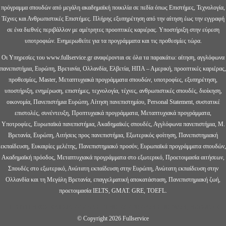
πρόγραμμα σπουδών από μεγάλη ακαδημαϊκή ποικιλία σε πεδία όπως Επιστήμες, Τεχνολογία,
Τέχνες και Ανθρωπιστικές Επιστήμες. Πλήρης εξυπηρέτηση από την αίτηση έως την εγγραφή
σε ένα διεθνές περιβάλλον με αμέτρητες προοπτικές καριέρας. Υποστήριξη στην εύρεση
υποτροφιών. Ενημερωθείτε για τα προγράμματα και τις προθεσμίες τώρα.
Οι Υπηρεσίες του www.fullservice.gr αναφέρονται σε όλα τα παρακάτω: αίτηση, αγγλόφωνα
πανεπιστήμια, Ευρώπη, Βρετανία, Ολλανδία, Ελβετία, ΗΠΑ – Αμερική, προοπτικές καριέρας,
προθεσμίες, Master, Μεταπτυχιακά προγράμματα σπουδών, υποτροφίες, εξυπηρέτηση,
υποστήριξη, ενημέρωση, επιστήμες, τεχνολογία, τέχνες, ανθρωπιστικές σπουδές, διοίκηση,
οικονομία, Πανεπιστήμια Ευρώπη, Αίτηση πανεπιστημίου, Personal Statement, συστατικέ
επιστολές, συνέντευξη, Προπτυχιακά προγράμματα, Μεταπτυχιακά προγράμματα,
Υποτροφίες, Ευρωπαϊκά πανεπιστήμια, Ακαδημαϊκές σπουδές, Αγγλόφωνα πανεπιστήμια, Μ.
Βρετανία, Ευρώπη, Αιτήσεις προς πανεπιστήμια, Εξωτερικός φοίτηση, Πανεπιστημιακή
εκπαίδευση, Ευκαιρίες μελέτης, Πανεπιστημιακό προσόν, Ευρωπαϊκά προγράμματα σπουδών,
Ακαδημαϊκή πρόοδος, Μεταπτυχιακά προγράμματα στο εξωτερικό, Προετοιμασία αιτήσεων,
Σπουδές στο εξωτερικό, Ανώτατη εκπαίδευση στην Ευρώπη, Ανώτατη εκπαίδευση στην
Ολλανδία και τη Μεγάλη Βρετανία, επαγγελματική αποκατάσταση, Πανεπιστημιακή ζωή,
προετοιμασία IELTS, GMAT. GRE, TOEFL.
Π ΤΣΙΤΣΙΡΙΚΟΣ ΚΑΙ ΣΙΑ ΕΕ ΕΡΓΑΣΤΗΡΙΟ ΕΛΕΥΘΕΡΩΝ ΣΠΟΥΔΩΝ, NETWORK
© Copyright 2026 Fullservice